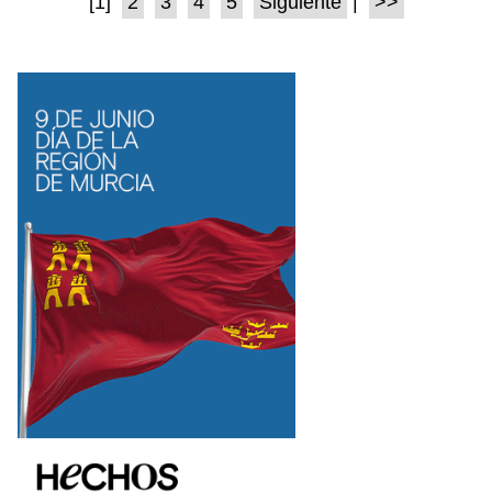
[1]
2
3
4
5
Siguiente
|
>>