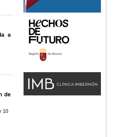
da a
n de
y 10