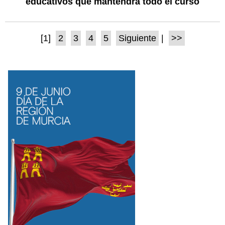
educativos que mantendrá todo el curso
[1]
2
3
4
5
Siguiente
|
>>