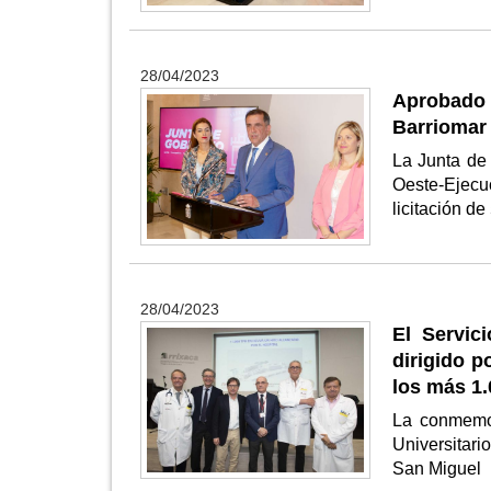
28/04/2023
Aprobado
Barriomar
La Junta de
Oeste-Ejecu
licitación d
28/04/2023
El Servic
dirigido p
los más 1.
La conmemor
Universitari
San Miguel