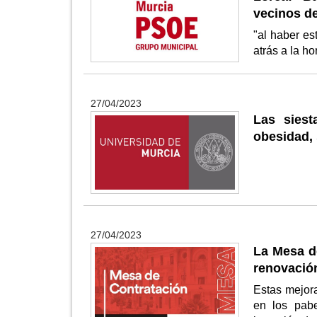
vecinos de
"al haber e
atrás a la h
27/04/2023
Las sies
obesidad, 
27/04/2023
La Mesa d
renovación
Estas mejora
en los pab