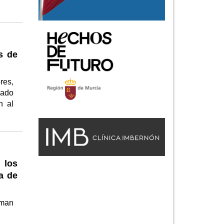
s de
res,
nado
n al
 los
a de
rman