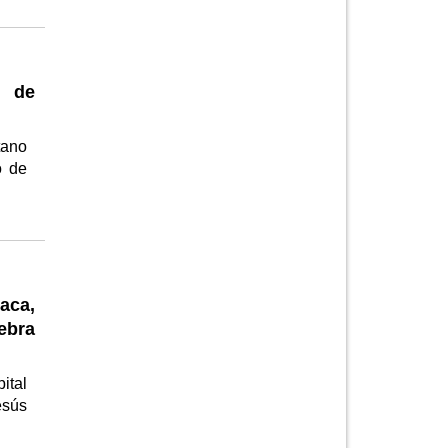
e de
tano
o de
aca,
lebra
ital
esús