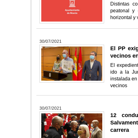
Distintas c
peatonal y c
horizontal y 
30/07/2021
El PP exig
vecinos en
El expedien
ido a la Ju
instalada en
vecinos
30/07/2021
12 condu
Salvament
carrera