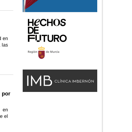
d en
 las
 por
n en
e el