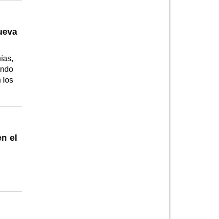
ueva
ías,
ando
 los
n el