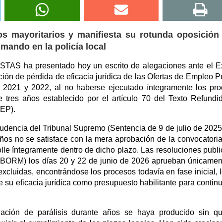
os mayoritarios y manifiesta su rotunda oposición 
mando en la policía local
TAS ha presentado hoy un escrito de alegaciones ante el 
ión de pérdida de eficacia jurídica de las Ofertas de Empleo P
 2021 y 2022, al no haberse ejecutado íntegramente los pr
e tres años establecido por el artículo 70 del Texto Refundi
BEP).
prudencia del Tribunal Supremo (Sentencia de 9 de julio de 2025
años no se satisface con la mera aprobación de la convocatoria
olle íntegramente dentro de dicho plazo. Las resoluciones publ
a (BORM) los días 20 y 22 de junio de 2026 aprueban únicamen
excluidas, encontrándose los procesos todavía en fase inicial, 
su eficacia jurídica como presupuesto habilitante para continu
uación de parálisis durante años se haya producido sin q