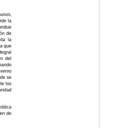
tunos,
rde la
probar
ión de
ita la
ta que
tegral
ón del
 mando
nvenio
nde se
te los
uridad
rídica
ten de