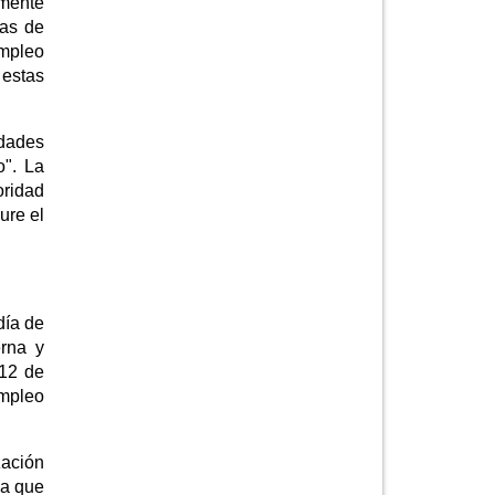
amente
tas de
empleo
 estas
dades
o". La
oridad
ure el
día de
erna y
 12 de
Empleo
zación
la que