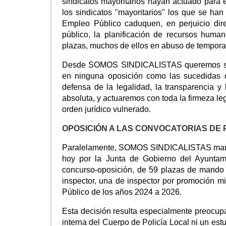
sindicatos mayoritarios hayan actuado para 
los sindicatos "mayoritarios" los que se han
Empleo Público caduquen, en perjuicio dire
público, la planificación de recursos huma
plazas, muchos de ellos en abuso de tempora
Desde SOMOS SINDICALISTAS queremos ser m
en ninguna oposición como las sucedidas c
defensa de la legalidad, la transparencia y
absoluta, y actuaremos con toda la firmeza le
orden jurídico vulnerado.
OPOSICIÓN A LAS CONVOCATORIAS DE 
Paralelamente, SOMOS SINDICALISTAS manifie
hoy por la Junta de Gobierno del Ayuntami
concurso-oposición, de 59 plazas de mando e
inspector, una de inspector por promoción m
Público de los años 2024 a 2026.
Esta decisión resulta especialmente preocup
interna del Cuerpo de Policía Local ni un estud