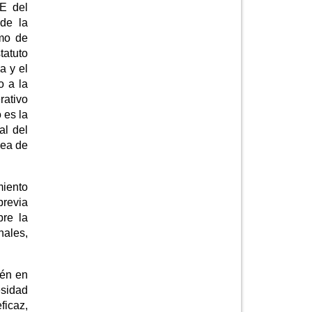
CE del
de la
imo de
tatuto
a y el
o a la
rativo
 es la
al del
nea de
miento
previa
bre la
nales,
ién en
esidad
ficaz,