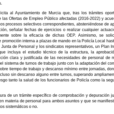
s.
ta al Ayuntamiento de Murcia que, tras los trámites opor
de las Ofertas de Empleo Público afectadas (2016-2022) y acue
los procesos selectivos correspondientes, absteniéndose de a
ción, señalar fechas de ejercicios o realizar cualquier actuac
ente sobre la eficacia de dichas OEP. Asimismo, se solic
e promoción interna a plazas de mando en la Policía Local has
a Junta de Personal y los sindicatos representativos, un Plan In
ue incluya el estudio técnico de la estructura, la aprobaci
nición clara y justificada de las necesidades de personal de
 del sistema de turnos de trabajo junto con la adaptación del co
 sobre tiempo de trabajo y descanso mínimo entre jornadas, do
luso sin descanso alguno entre turnos, superando ampliamen
esgo tanto la salud de los funcionarios de Policía como la seg
rtura de un trámite específico de comprobación y depuración ju
en materia de personal para ambos asuntos y que se manifies
os sistemáticos o no.