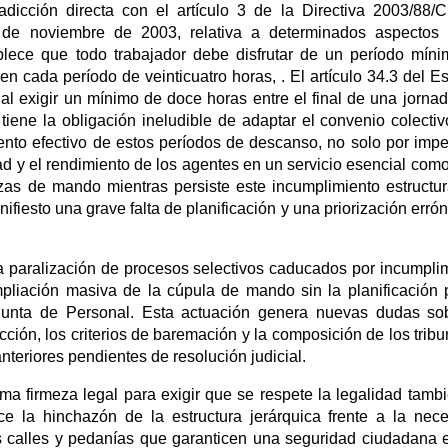
adicción directa con el artículo 3 de la Directiva 2003/88/
de noviembre de 2003, relativa a determinados aspectos 
blece que todo trabajador debe disfrutar de un período mín
 cada período de veinticuatro horas, . El artículo 34.3 del Es
al exigir un mínimo de doce horas entre el final de una jornad
tiene la obligación ineludible de adaptar el convenio colectiv
iento efectivo de estos períodos de descanso, no solo por impe
dad y el rendimiento de los agentes en un servicio esencial como
as de mando mientras persiste este incumplimiento estructur
fiesto una grave falta de planificación y una priorización erró
la paralización de procesos selectivos caducados por incumpli
pliación masiva de la cúpula de mando sin la planificación 
a Junta de Personal. Esta actuación genera nuevas dudas so
cción, los criterios de baremación y la composición de los tribu
teriores pendientes de resolución judicial.
firmeza legal para exigir que se respete la legalidad tamb
ce la hinchazón de la estructura jerárquica frente a la nec
s calles y pedanías que garanticen una seguridad ciudadana e