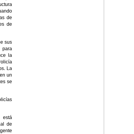
uctura
cuando
gas de
nes de
de sus
— para
uce la
olicía
os. La
 en un
tes se
licías
 está
gal de
igente