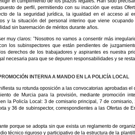
exigir el cumplimiento de los plazos legales. Han sido precis
 puesto de perfil, permitiendo con su inacción que estas Ofer
cto de la seguridad jurídica, la igualdad en el acceso al 
nos y la situación del personal interino que viene ocupando
lidad sin baremación de méritos durante años.
uy claros: "Nosotros no vamos a consentir más irregulari
on los subinspectores que están pendientes de juzgamient
 los derechos de los trabajadores y aspirantes es nuestra pri
gal necesaria para que se depuren responsabilidades y se resta
PROMOCIÓN INTERNA A MANDO EN LA POLICÍA LOCAL
sta su rotunda oposición a las convocatorias aprobadas el 
ento de Murcia para la provisión, mediante promoción int
n la Policía Local: 3 de comisario principal, 7 de comisario,
ixta y 36 de subinspector, correspondientes a las Ofertas de 
ante porque se adopta sin que exista un reglamento de organi
io técnico riguroso y participativo de la estructura de la plantil