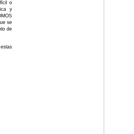
ícil o
dica y
SOMOS
que se
nto de
estas