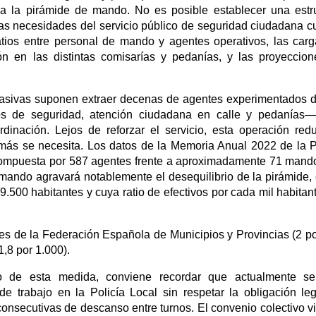
cada la pirámide de mando. No es posible establecer una estr
 las necesidades del servicio público de seguridad ciudadana 
atios entre personal de mando y agentes operativos, las car
ución en las distintas comisarías y pedanías, y las proyeccio
 masivas suponen extraer decenas de agentes experimentados 
ivos de seguridad, atención ciudadana en calle y pedanías
dinación. Lejos de reforzar el servicio, esta operación red
e más se necesita. Los datos de la Memoria Anual 2022 de la P
 compuesta por 587 agentes frente a aproximadamente 71 mand
mando agravará notablemente el desequilibrio de la pirámide,
.500 habitantes y cuya ratio de efectivos por cada mil habitan
s de la Federación Española de Municipios y Provincias (2 po
1,8 por 1.000).
o de esta medida, conviene recordar que actualmente se
e trabajo en la Policía Local sin respetar la obligación le
onsecutivas de descanso entre turnos. El convenio colectivo v