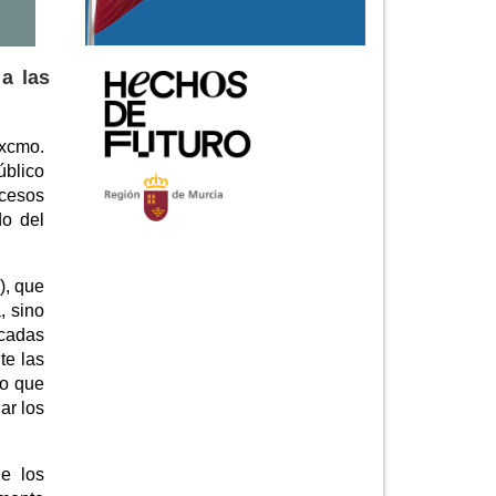
a las
Excmo.
úblico
ocesos
do del
), que
, sino
icadas
te las
lo que
ar los
ue los