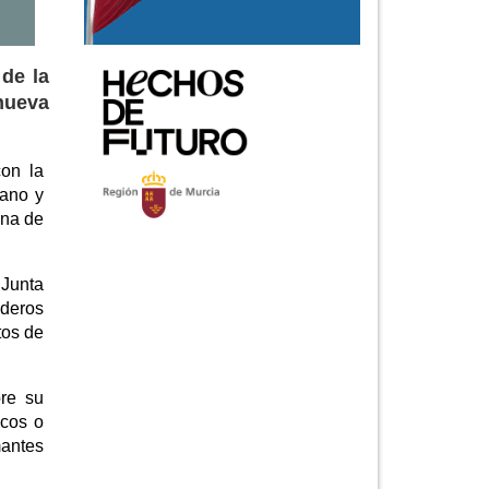
 de la
nueva
con la
iano y
una de
 Junta
nderos
tos de
re su
icos o
mantes