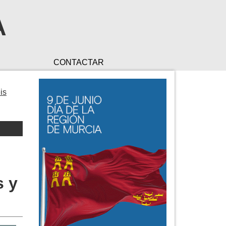
A
CONTACTAR
is
s y