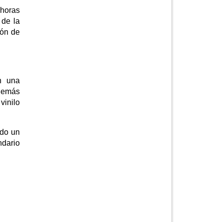
 horas
 de la
ión de
n una
además
vinilo
ndo un
ndario