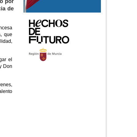
do por
cia de
incesa
a, que
lidad,
gar el
ey Don
venes,
alento