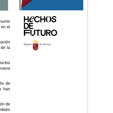
onsumo
 en el
tación
 de la
ductos
 nueva
vés de
se han
ión de
ambién