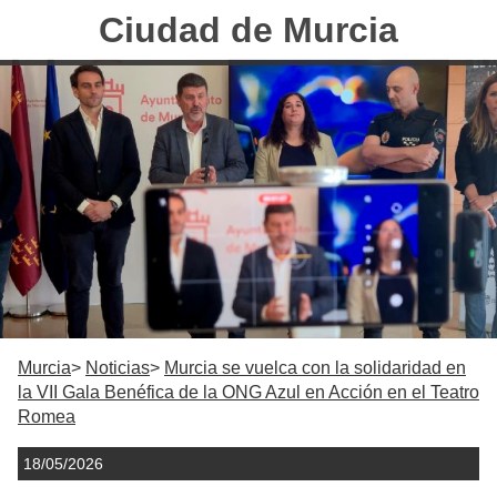
Ciudad de Murcia
Murcia
Noticias
Murcia se vuelca con la solidaridad en
la VII Gala Benéfica de la ONG Azul en Acción en el Teatro
Romea
18/05/2026