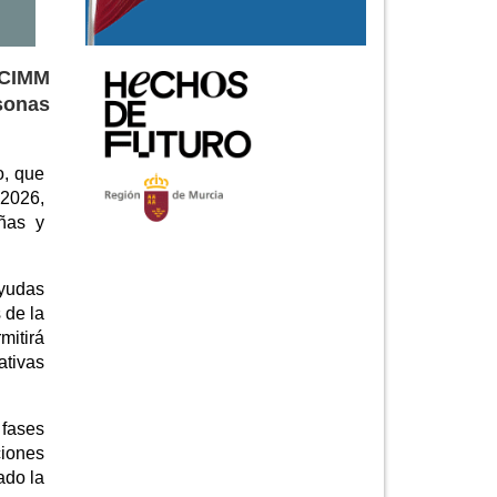
 CIMM
sonas
o, que
 2026,
eñas y
ayudas
 de la
mitirá
ativas
 fases
ciones
ado la