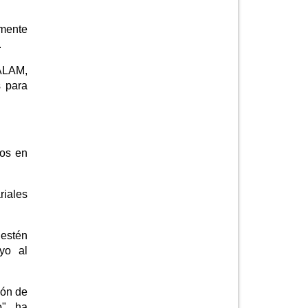
lmente
.
VALAM,
s para
ros en
riales
 estén
yo al
ión de
", ha