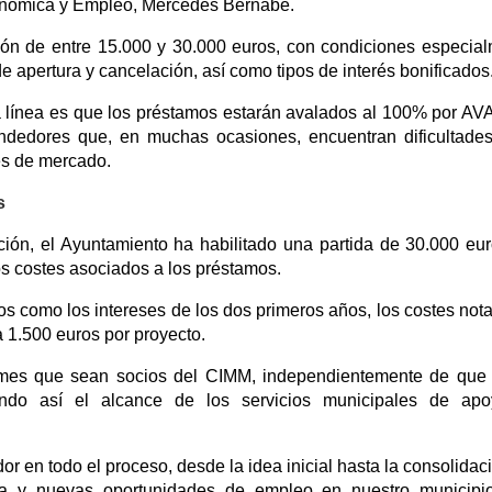
onómica y Empleo, Mercedes Bernabé.
ión de entre 15.000 y 30.000 euros, con condiciones especia
 apertura y cancelación, así como tipos de interés bonificados
 línea es que los préstamos estarán avalados al 100% por A
rendedores que, en muchas ocasiones, encuentran dificultade
es de mercado.
s
ión, el Ayuntamiento ha habilitado una partida de 30.000 eu
los costes asociados a los préstamos.
tos como los intereses de los dos primeros años, los costes nota
 1.500 euros por proyecto.
ymes que sean socios del CIMM, independientemente de que
iando así el alcance de los servicios municipales de apo
 en todo el proceso, desde la idea inicial hasta la consolidac
ca y nuevas oportunidades de empleo en nuestro municipio