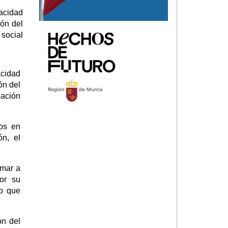
pacidad
ión del
 social
acidad
ón del
pación
dos en
ón, el
imar a
or su
no que
ón del