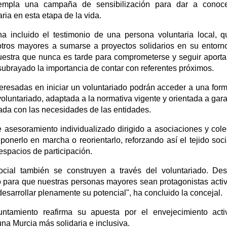
templa una campaña de sensibilización para dar a conoce
ria en esta etapa de la vida.
a incluido el testimonio de una persona voluntaria local, 
otros mayores a sumarse a proyectos solidarios en su entor
uestra que nunca es tarde para comprometerse y seguir aport
subrayado la importancia de contar con referentes próximos.
nteresadas en iniciar un voluntariado podrán acceder a una for
 voluntariado, adaptada a la normativa vigente y orientada a gara
ada con las necesidades de las entidades.
 asesoramiento individualizado dirigido a asociaciones y cole
nerlo en marcha o reorientarlo, reforzando así el tejido soci
espacios de participación.
social también se construyen a través del voluntariado. De
 para que nuestras personas mayores sean protagonistas acti
esarrollar plenamente su potencial", ha concluido la concejal.
ntamiento reafirma su apuesta por el envejecimiento acti
una Murcia más solidaria e inclusiva.