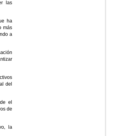
r las
que ha
no más
ando a
mación
ntizar
ctivos
al del
sde el
vos de
vo, la