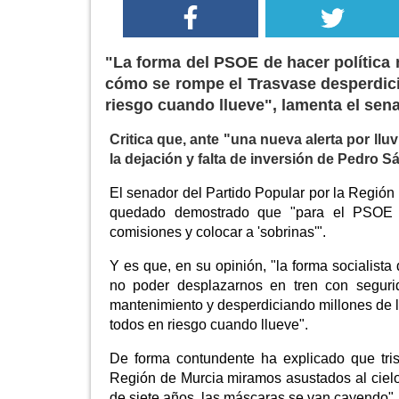
"La forma del PSOE de hacer política
cómo se rompe el Trasvase desperdici
riesgo cuando llueve", lamenta el se
Critica que, ante "una nueva alerta por ll
la dejación y falta de inversión de Pedro 
El senador del Partido Popular por la Regi
quedado demostrado que "para el PSOE de
comisiones y colocar a 'sobrinas'".
Y es que, en su opinión, "la forma socialista
no poder desplazarnos en tren con seguri
mantenimiento y desperdiciando millones de l
todos en riesgo cuando llueve".
De forma contundente ha explicado que tris
Región de Murcia miramos asustados al cielo
de siete años, las máscaras se van cayendo",