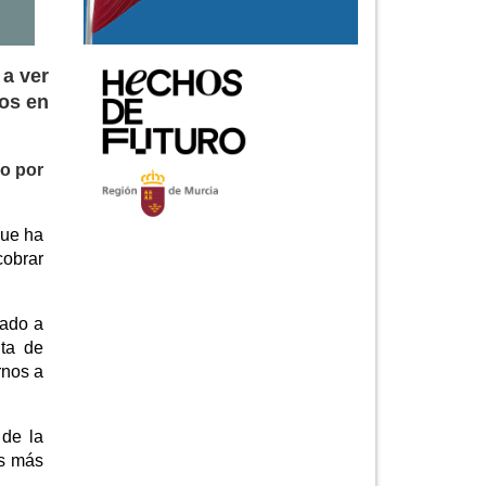
 a ver
dos en
lo por
que ha
obrar
nado a
ta de
rnos a
 de la
as más