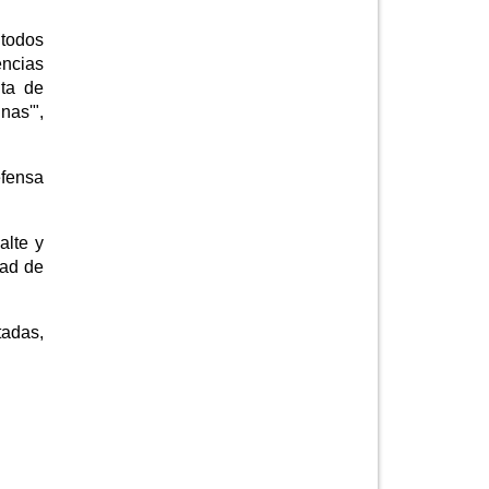
 todos
encias
lta de
nas'",
efensa
alte y
dad de
tadas,