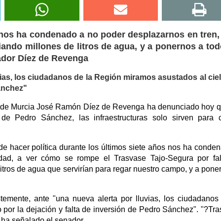
 nos ha condenado a no poder desplazarnos en tren,
ando millones de litros de agua, y a ponernos a to
nador Díez de Revenga
uvias, los ciudadanos de la Región miramos asustados al cie
Sánchez"
ón de Murcia José Ramón Díez de Revenga ha denunciado hoy 
 Pedro Sánchez, las infraestructuras solo sirven para c
 de hacer política durante los últimos siete años nos ha conde
dad, a ver cómo se rompe el Trasvase Tajo-Segura por fal
itros de agua que servirían para regar nuestro campo, y a pone
temente, ante "una nueva alerta por lluvias, los ciudadanos
 por la dejación y falta de inversión de Pedro Sánchez". "?Tr
 ha señalado el senador.