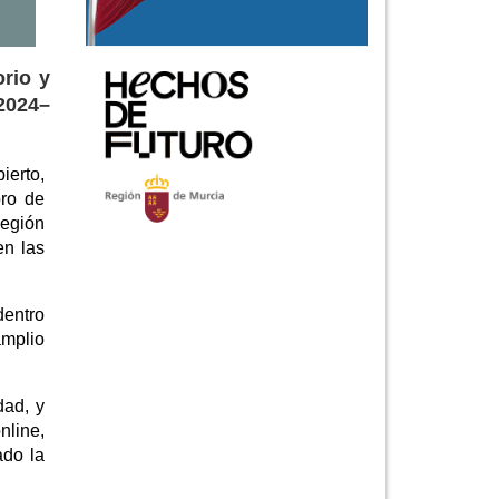
orio y
2024–
ierto,
ro de
Región
en las
dentro
amplio
dad, y
nline,
ado la