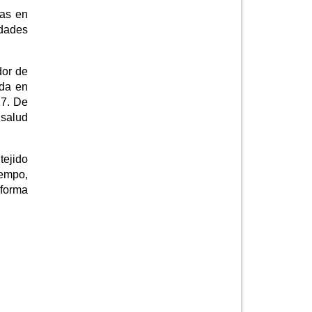
das en
idades
dor de
ada en
27. De
 salud
tejido
iempo,
forma