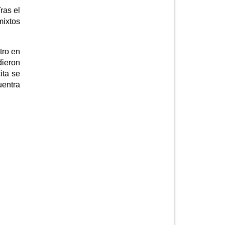
ras el
mixtos
tro en
dieron
ita se
uentra