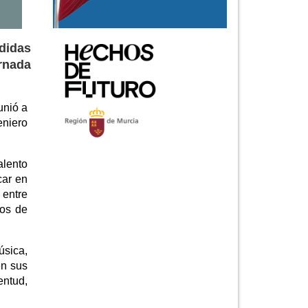
didas
rnada
unió a
eniero
alento
car en
 entre
pos de
úsica,
en sus
entud,