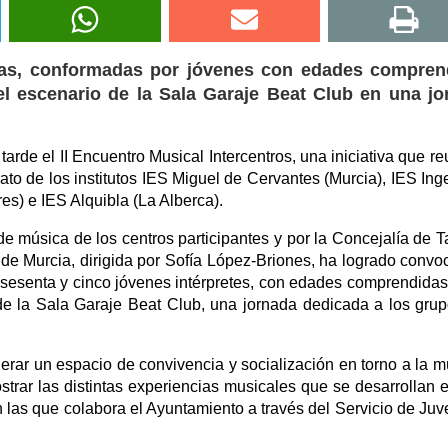
ndas, conformadas por jóvenes con edades compren
el escenario de la Sala Garaje Beat Club en una jo
arde el II Encuentro Musical Intercentros, una iniciativa que re
to de los institutos IES Miguel de Cervantes (Murcia), IES Ing
res) e IES Alquibla (La Alberca).
e música de los centros participantes y por la Concejalía de T
de Murcia, dirigida por Sofía López-Briones, ha logrado convo
y sesenta y cinco jóvenes intérpretes, con edades comprendidas
de la Sala Garaje Beat Club, una jornada dedicada a los gru
erar un espacio de convivencia y socialización en torno a la m
trar las distintas experiencias musicales que se desarrollan 
en las que colabora el Ayuntamiento a través del Servicio de Juv