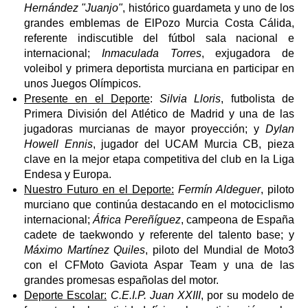
Hernández "Juanjo"
, histórico guardameta y uno de los
grandes emblemas de ElPozo Murcia Costa Cálida,
referente indiscutible del fútbol sala nacional e
internacional;
Inmaculada Torres
, exjugadora de
voleibol y primera deportista murciana en participar en
unos Juegos Olímpicos.
Presente en el Deporte
:
Silvia Lloris
, futbolista de
Primera División del Atlético de Madrid y una de las
jugadoras murcianas de mayor proyección; y
Dylan
Howell Ennis
, jugador del UCAM Murcia CB, pieza
clave en la mejor etapa competitiva del club en la Liga
Endesa y Europa.
Nuestro Futuro en el Deporte:
Fermín Aldeguer
, piloto
murciano que continúa destacando en el motociclismo
internacional;
África Pereñíguez
, campeona de España
cadete de taekwondo y referente del talento base; y
Máximo Martínez Quiles
, piloto del Mundial de Moto3
con el CFMoto Gaviota Aspar Team y una de las
grandes promesas españolas del motor.
Deporte Escolar:
C.E.I.P. Juan XXIII
, por su modelo de