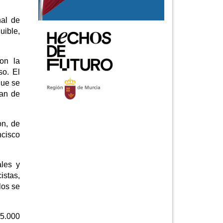
nal de
uible,
on la
so. El
que se
lan de
on, de
ncisco
ales y
istas,
los se
25.000