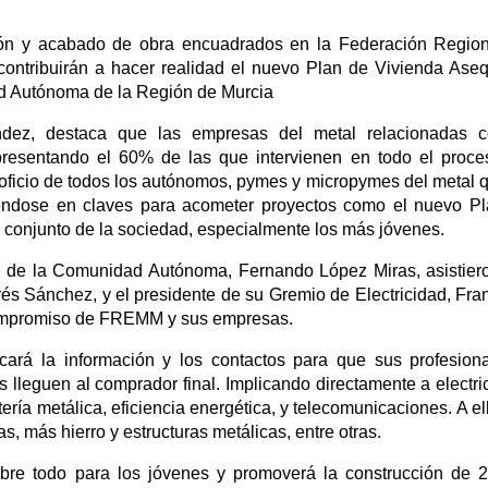
ión y acabado de obra encuadrados en la Federación Regio
ntribuirán a hacer realidad el nuevo Plan de Vivienda Aseq
d Autónoma de la Región de Murcia
dez, destaca que las empresas del metal relacionadas c
presentando el 60% de las que intervienen en todo el proce
y oficio de todos los autónomos, pymes y micropymes del metal 
tiéndose en claves para acometer proyectos como el nuevo P
l conjunto de la sociedad, especialmente los más jóvenes.
te de la Comunidad Autónoma, Fernando López Miras, asistier
és Sánchez, y el presidente de su Gremio de Electricidad, Fra
 compromiso de FREMM y sus empresas.
cará la información y los contactos para que sus profesion
s lleguen al comprador final. Implicando directamente a electric
ería metálica, eficiencia energética, y telecomunicaciones. A el
, más hierro y estructuras metálicas, entre otras.
obre todo para los jóvenes y promoverá la construcción de 