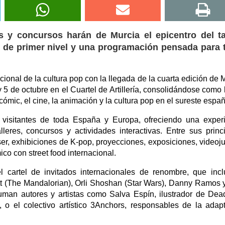
s y concursos harán de Murcia el epicentro del ta
es de primer nivel y una programación pensada para
acional de la cultura pop con la llegada de la cuarta edición de
 5 de octubre en el Cuartel de Artillería, consolidándose como l
ómic, el cine, la animación y la cultura pop en el sureste españ
 visitantes de toda España y Europa, ofreciendo una exper
eres, concursos y actividades interactivas. Entre sus princ
ser, exhibiciones de K-pop, proyecciones, exposiciones, videoj
o con street food internacional.
cartel de invitados internacionales de renombre, que inc
tt (The Mandalorian), Orli Shoshan (Star Wars), Danny Ramos y
man autores y artistas como Salva Espín, ilustrador de Dea
 o el colectivo artístico 3Anchors, responsables de la adap