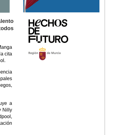
lento
 todos
 Manga
a cita
ol.
iencia
ipales
uegos,
luye a
 Nilly
dpool,
tación