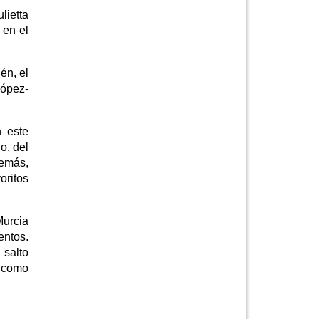
lietta
 en el
én, el
López-
n este
o, del
demás,
oritos
Murcia
entos.
 salto
a como