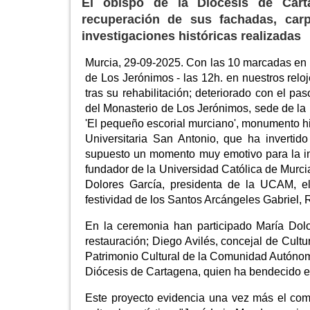
El obispo de la Diócesis de Carta
recuperación de sus fachadas, carp
investigaciones históricas realizadas
Murcia, 29-09-2025. Con las 10 marcadas en u
de Los Jerónimos - las 12h. en nuestros reloj
tras su rehabilitación; deteriorado con el pa
del Monasterio de Los Jerónimos, sede de la
'El pequeño escorial murciano', monumento histó
Universitaria San Antonio, que ha inverti
supuesto un momento muy emotivo para la ins
fundador de la Universidad Católica de Murcia
Dolores García, presidenta de la UCAM, el
festividad de los Santos Arcángeles Gabriel, 
En la ceremonia han participado María Dolo
restauración; Diego Avilés, concejal de Cultu
Patrimonio Cultural de la Comunidad Autónom
Diócesis de Cartagena, quien ha bendecido el
Este proyecto evidencia una vez más el comp