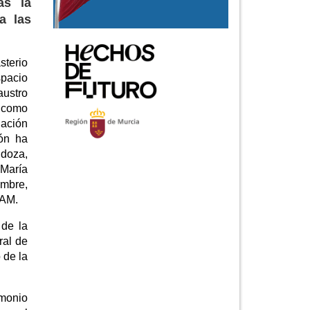
as la
a las
sterio
spacio
austro
o como
dación
ión ha
ndoza,
 María
embre,
CAM.
 de la
ral de
 de la
imonio