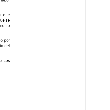
 labor
os que
que se
imonio
do por
io del
de Los