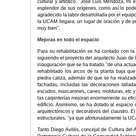
cultural y artístico. "José Luis Mendoza, mi 
esplendor de sus orígenes, como así lo pod
agradecido la labor desarrollada por el equi
la UCAM llegara; un lugar de oración y de p
muy bien".
Mejoras en todo el espacio
Para su rehabilitación se ha contado con la 
siguiendo el proyecto del arquitecto Juan de 
inauguración que se ha tratado "de una actuac
rehabilitado los arcos de la planta baja q
piedra caliza, además de que se ha realizad
fachadas, incluidas las decoraciones tallada
escudos, mascarones, canes, molduras, etc y s
las carpinterías mejoran enormemente su efici
edificio. Asimismo, se ha dotado al espaci
arquitectónicos y decorativos del claustro. E
estructurales, "ya que afortunadamente la UCA
Tanto Diego Avilés, concejal de Cultura del