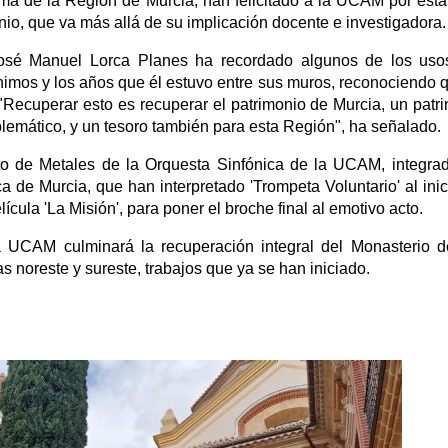
a de la Región de Murcia, han felicitado a la UCAM por esta
nio, que va más allá de su implicación docente e investigadora.
 José Manuel Lorca Planes ha recordado algunos de los us
nimos y los años que él estuvo entre sus muros, reconociendo 
ecuperar esto es recuperar el patrimonio de Murcia, un patr
blemático, y un tesoro también para esta Región", ha señalado.
eto de Metales de la Orquesta Sinfónica de la UCAM, integra
 de Murcia, que han interpretado 'Trompeta Voluntario' al inic
lícula 'La Misión', para poner el broche final al emotivo acto.
, la UCAM culminará la recuperación integral del Monasterio 
s noreste y sureste, trabajos que ya se han iniciado.