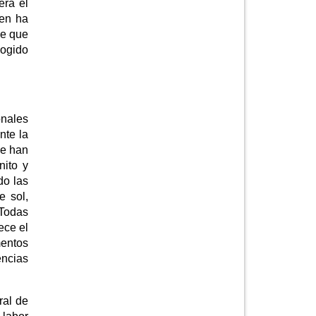
era el
ien ha
de que
cogido
onales
nte la
se han
nito y
do las
e sol,
 Todas
ece el
mentos
encias
ral de