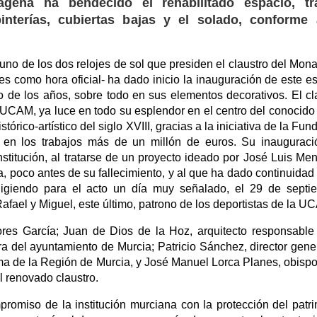
gena ha bendecido el rehabilitado espacio, tr
interías, cubiertas bajas y el solado, conforme 
no de los dos relojes de sol que presiden el claustro del Mona
es como hora oficial- ha dado inicio la inauguración de este e
so de los años, sobre todo en sus elementos decorativos. El cl
 UCAM, ya luce en todo su esplendor en el centro del conocid
rico-artístico del siglo XVIII, gracias a la iniciativa de la Fun
do en los trabajos más de un millón de euros. Su inaugurac
titución, al tratarse de un proyecto ideado por José Luis Me
, poco antes de su fallecimiento, y al que ha dado continuidad
igiendo para el acto un día muy señalado, el 29 de septi
Rafael y Miguel, este último, patrono de los deportistas de la U
res García; Juan de Dios de la Hoz, arquitecto responsable
ra del ayuntamiento de Murcia; Patricio Sánchez, director gene
a de la Región de Murcia, y José Manuel Lorca Planes, obispo
 renovado claustro.
romiso de la institución murciana con la protección del patr