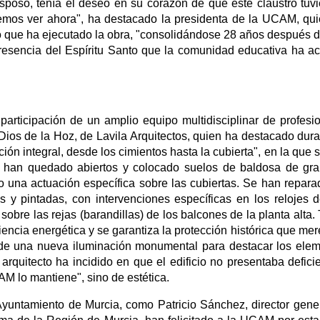
esposo, tenía el deseo en su corazón de que este claustro tuvi
emos ver ahora", ha destacado la presidenta de la UCAM, qu
po que ha ejecutado la obra, "consolidándose 28 años después 
resencia del Espíritu Santo que la comunidad educativa ha a
participación de un amplio equipo multidisciplinar de profesi
Dios de la Hoz, de Lavila Arquitectos, quien ha destacado dura
ión integral, desde los cimientos hasta la cubierta", en la que 
ue han quedado abiertos y colocado suelos de baldosa de gra
o una actuación específica sobre las cubiertas. Se han repara
s y pintadas, con intervenciones específicas en los relojes d
obre las rejas (barandillas) de los balcones de la planta alta.
encia energética y se garantiza la protección histórica que mer
o de una nueva iluminación monumental para destacar los ele
l arquitecto ha incidido en que el edificio no presentaba defici
M lo mantiene", sino de estética.
 Ayuntamiento de Murcia, como Patricio Sánchez, director gene