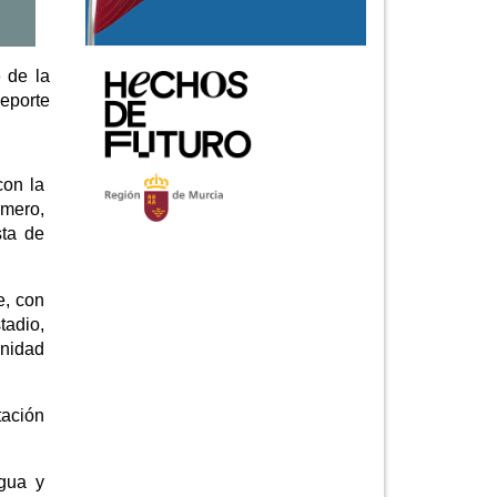
e de la
deporte
con la
omero,
sta de
e, con
tadio,
unidad
tación
agua y