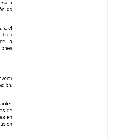
ceso a
ión de
ara el
n bien
te, la
ciones
vertir
ación,
iantes
mas de
tas en
lusión