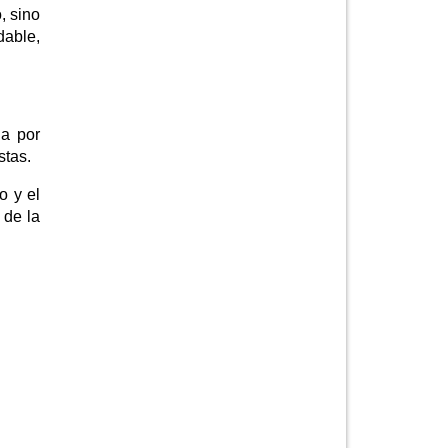
, sino
dable,
da por
stas.
o y el
 de la