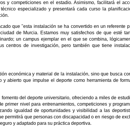
vos y competiciones en el estadio. Asimismo, facilitará el ac
l técnico especializado y presentará cada curso la planificac
ción.
acado que "esta instalación se ha convertido en un referente p
a ciudad de Murcia. Estamos muy satisfechos de que esté ta
pinardo; un campus ejemplar en el que se combina, lógicamen
s centros de investigación, pero también que tiene instala
ión económica y material de la instalación, sino que busca con
 y abierto que impulse el deporte como herramienta de form
 fomento del deporte universitario, ofreciendo a miles de estud
 de primer nivel para entrenamientos, competiciones y progra
tizando igualdad de oportunidades y visibilidad a las deportis
, que permitirá que personas con discapacidad o en riesgo de exc
seguro y adaptado para su práctica deportiva.