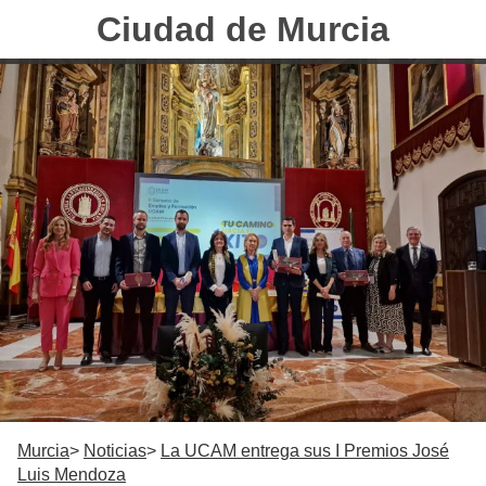
Ciudad de Murcia
Murcia
Noticias
La UCAM entrega sus I Premios José
Luis Mendoza