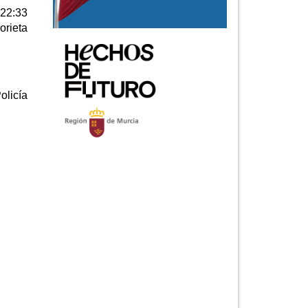
 22:33
orieta
olicía