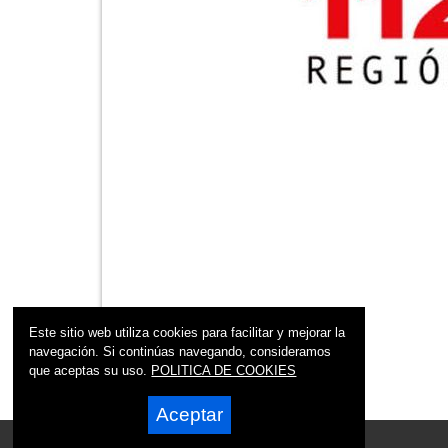
Este sitio web utiliza cookies para facilitar y mejorar la
navegación. Si continúas navegando, consideramos
que aceptas su uso.
POLITICA DE COOKIES
Aceptar