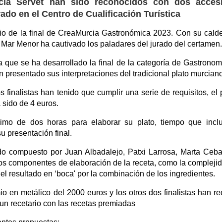
cía Servet han sido reconocidos con dos accési
ado en el Centro de Cualificación Turística
io de la final de CreaMurcia Gastronómica 2023. Con su cald
 Mar Menor ha cautivado los paladares del jurado del certamen.
a que se ha desarrollado la final de la categoría de Gastronom
n presentado sus interpretaciones del tradicional plato murciano
 finalistas han tenido que cumplir una serie de requisitos, el 
 sido de 4 euros.
imo de dos horas para elaborar su plato, tiempo que incl
u presentación final.
ado compuesto por Juan Albadalejo, Patxi Larrosa, Marta Ceba
los componentes de elaboración de la receta, como la compleji
 el resultado en ‘boca' por la combinación de los ingredientes.
o en metálico del 2000 euros y los otros dos finalistas han re
un recetario con las recetas premiadas