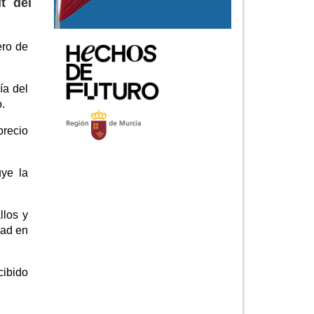
t del
ero de
ía del
.
precio
uye la
llos y
dad en
cibido