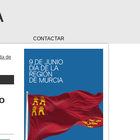
A
CONTACTAR
ada de
co