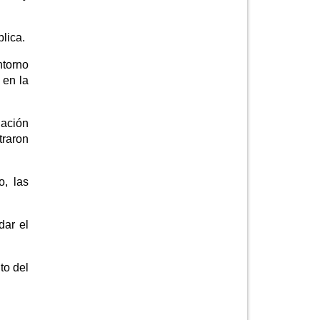
lica.
ntorno
 en la
lación
traron
o, las
dar el
to del