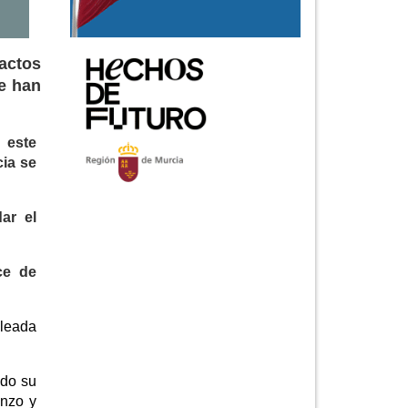
actos
ue han
 este
cia se
ar el
ce de
oleada
ado su
enzo y