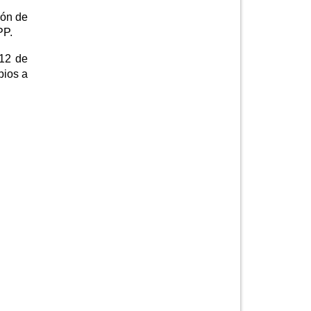
ión de
PP.
 12 de
pios a