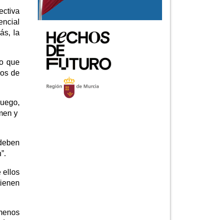
ectiva
encial
ás, la
do que
ros de
luego,
rmen y
 deben
”.
 ellos
tienen
 menos