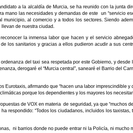
didato a la alcaldía de Murcia, se ha reunido con la junta dir
era mano las necesidades y demandas de este un “servicio es
l municipio, al comercio y a todos los sectores. Siendo adem
e llevan de nuestra ciudad.
econocer la inmensa labor que hacen y el servicio abnega
e los sanitarios y gracias a ellos pudieron acudir a sus cent
rdenanza del taxi sea respetada por este Gobierno, y desde 
enanza, derogaré el “Murcia central”, sanearé el Barrio del Ca
a los Eurotaxis, afirmando que “hacen una labor imprescindible y
climáticas porque los dependientes y los mayores los necesitan
 propuestas de VOX en materia de seguridad, ya que “muchos de
o ha respondido: “Todos los ciudadanos, incluidos los taxistas, 
onas, ni barrios donde no puede entrar ni la Policía, ni mucho