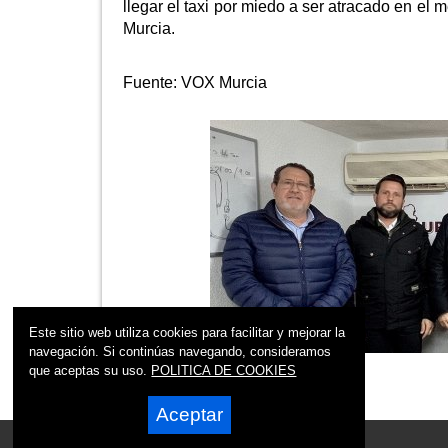
llegar el taxi por miedo a ser atracado en el 
Murcia.
Fuente:
VOX Murcia
Este sitio web utiliza cookies para facilitar y mejorar la
navegación. Si continúas navegando, consideramos
que aceptas su uso.
POLITICA DE COOKIES
Aceptar