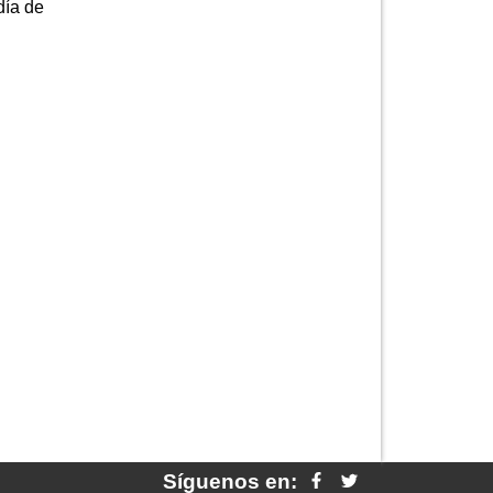
día de
Síguenos en: