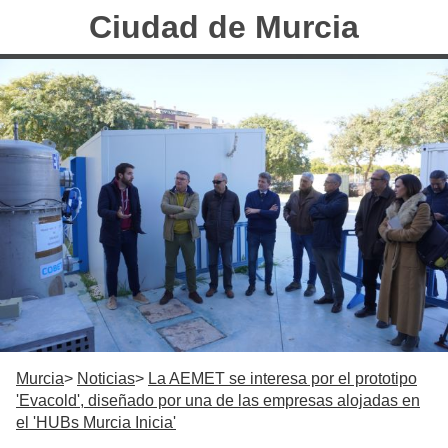
Ciudad de Murcia
Murcia
Noticias
La AEMET se interesa por el prototipo
'Evacold', diseñado por una de las empresas alojadas en
el 'HUBs Murcia Inicia'