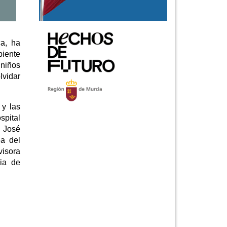
ca, ha
biente
 niños
lvidar
 y las
spital
y José
ea del
visora
ia de