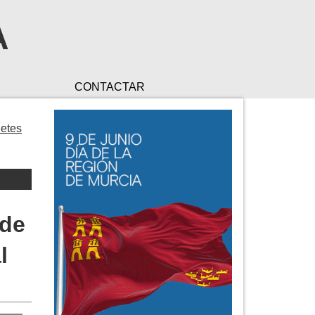
A
CONTACTAR
uetes
 de
l