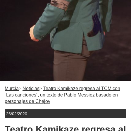
Murcia
Noticias
Teatro Kamikaze regresa al TCM con
´Las canciones´, un texto de Pablo Messiez basado en
personajes de Chéjov
26/02/2020
Teatro Kamikaze regresa al