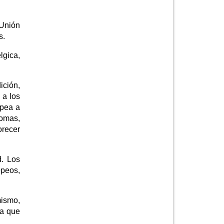
 Unión
s.
lgica,
ición,
 a los
opea a
iomas,
orecer
d. Los
opeos,
mismo,
la que