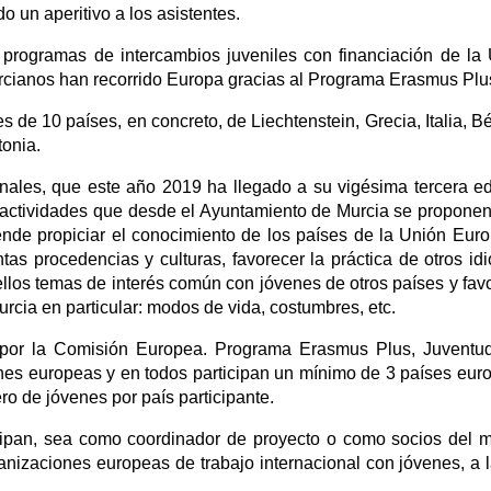
 un aperitivo a los asistentes.
programas de intercambios juveniles con financiación de la
rcianos han recorrido Europa gracias al Programa Erasmus Plu
s de 10 países, en concreto, de Liechtenstein, Grecia, Italia, Bé
tonia.
onales, que este año 2019 ha llegado a su vigésima tercera ed
actividades que desde el Ayuntamiento de Murcia se proponen
nde propiciar el conocimiento de los países de la Unión Eur
ntas procedencias y culturas, favorecer la práctica de otros id
ellos temas de interés común con jóvenes de otros países y fav
cia en particular: modos de vida, costumbres, etc.
 por la Comisión Europea. Programa Erasmus Plus, Juventu
nes europeas y en todos participan un mínimo de 3 países eur
o de jóvenes por país participante.
cipan, sea como coordinador de proyecto o como socios del 
anizaciones europeas de trabajo internacional con jóvenes, a 