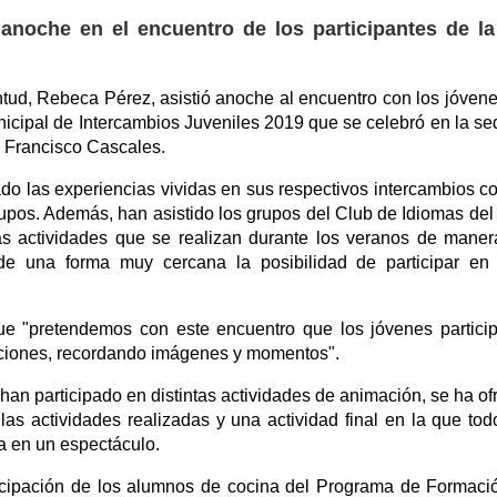
anoche en el encuentro de los participantes de la 
ntud, Rebeca Pérez, asistió anoche al encuentro con los jóven
unicipal de Intercambios Juveniles 2019 que se celebró en la se
o Francisco Cascales.
do las experiencias vividas en sus respectivos intercambios c
upos. Además, han asistido los grupos del Club de Idiomas del
las actividades que se realizan durante los veranos de mane
e una forma muy cercana la posibilidad de participar en 
e "pretendemos con este encuentro que los jóvenes partici
iones, recordando imágenes y momentos".
 han participado en distintas actividades de animación, se ha of
las actividades realizadas y una actividad final en la que tod
a en un espectáculo.
icipación de los alumnos de cocina del Programa de Formaci