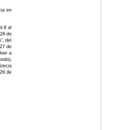
cia en
l 8 al
 26 de
", del
 27 de
lver a
osto),
Grecia
 28 de