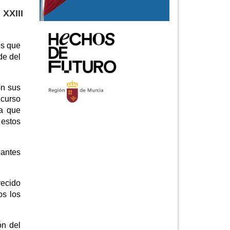
XXIII
es que
de del
on sus
 curso
ra que
estos
pantes
recido
os los
ón del