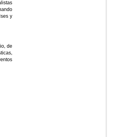
listas
enando
lses y
io, de
ticas,
ventos