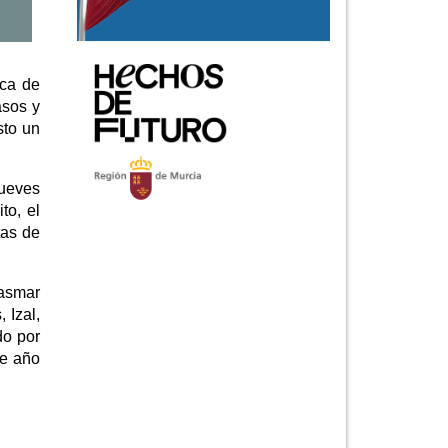
ica de
asos y
sto un
Jueves
to, el
tas de
lasmar
 Izal,
do por
te año