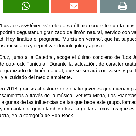
 'Los Jueves+Jóvenes' celebra su último concierto con la mús
s podrán degustar un granizado de limón natural, servido con v
dad. Hoy finaliza el programa 'Murcia en verano', que ha supue
s, musicales y deportivas durante julio y agosto.
Cruz, junto a la Catedral, acoge el último concierto de ‘Los 
 pop-rock Funicular. Durante la actuación, de carácter gratui
e granizado de limón natural, que se servirá con vasos y paji
ad y el cuidado del medio ambiente.
n 2018, gracias al esfuerzo de cuatro jóvenes que querían p
samientos a través de la música. Vetusta Morla, Los Planetas,
n algunas de las influencias de las que bebe este grupo, forma
ía y un cantante, quien también toca la guitarra; músicos que es
rcia, en la categoría de Pop-Rock.