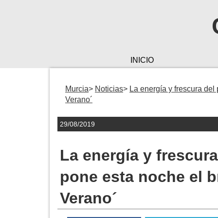
INICIO
Murcia
Noticias
La energía y frescura del
Verano´
29/08/2019
La energía y frescur
pone esta noche el b
Verano´