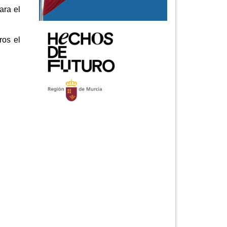
ara el
ros el