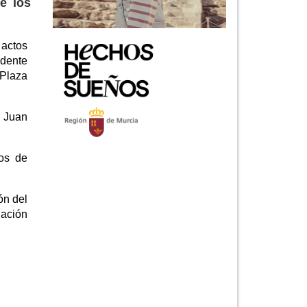
e los
 actos
ndente
 Plaza
n Juan
nos de
ón del
iación