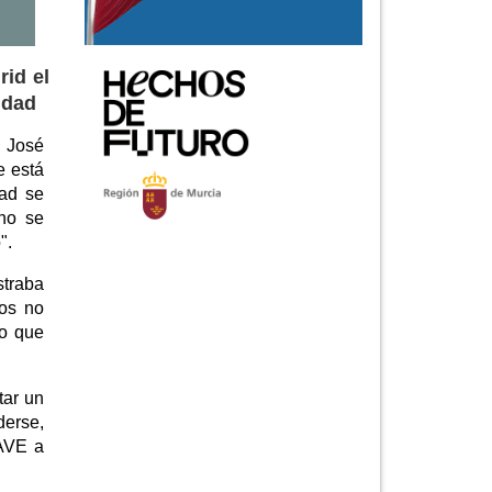
rid el
idad
e José
e está
dad se
 no se
".
straba
nos no
lo que
tar un
derse,
 AVE a