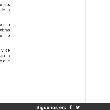
rtido,
 de la
uestro
 obras
Camino
o y de
ija la
de que
Síguenos en: