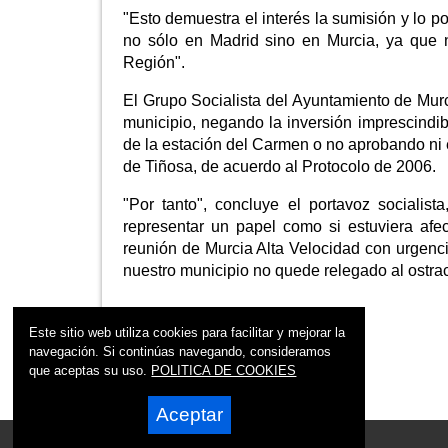
"Esto demuestra el interés la sumisión y lo 
no sólo en Madrid sino en Murcia, ya que n
Región".
El Grupo Socialista del Ayuntamiento de Mur
municipio, negando la inversión imprescindib
de la estación del Carmen o no aprobando ni 
de Tiñosa, de acuerdo al Protocolo de 2006.
"Por tanto", concluye el portavoz sociali
representar un papel como si estuviera afec
reunión de Murcia Alta Velocidad con urgencia
nuestro municipio no quede relegado al ostra
Fuente:
PSOE Murcia
Este sitio web utiliza cookies para facilitar y mejorar la
navegación. Si continúas navegando, consideramos
que aceptas su uso.
POLITICA DE COOKIES
Aceptar