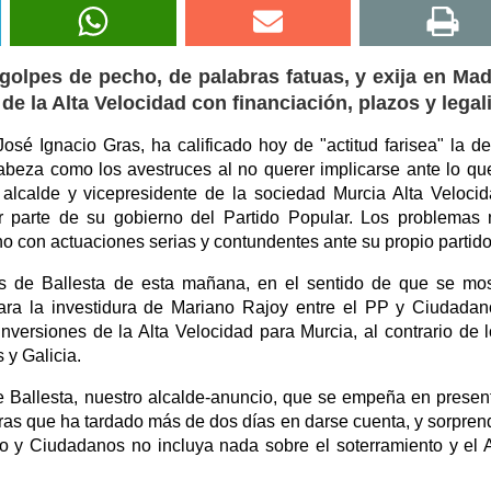
golpes de pecho, de palabras fatuas, y exija en Mad
de la Alta Velocidad con financiación, plazos y legal
José Ignacio Gras, ha calificado hoy de "actitud farisea" la d
beza como los avestruces al no querer implicarse ante lo qu
lcalde y vicepresidente de la sociedad Murcia Alta Veloci
 parte de su gobierno del Partido Popular. Los problemas
o con actuaciones serias y contundentes ante su propio partido
es de Ballesta de esta mañana, en el sentido de que se mo
ara la investidura de Mariano Rajoy entre el PP y Ciudada
inversiones de la Alta Velocidad para Murcia, al contrario de 
 y Galicia.
 Ballesta, nuestro alcalde-anuncio, que se empeña en presen
entras que ha tardado más de dos días en darse cuenta, y sorpren
do y Ciudadanos no incluya nada sobre el soterramiento y el