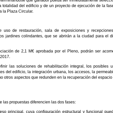
eterminándose que ganador pueda ser inmediatamente selecc
 totalidad del edificio y de un proyecto de ejecución de la fas
a la Plaza Circular.
e uso de restauración, sala de exposiciones y recepcione
s jardines colindantes, que se abrirán a la ciudad para el di
anciación de 2,1 M€ aprobada por el Pleno, podrán ser acom
 2017.
nir las soluciones de rehabilitación integral, los posibles 
es del edificio, la integración urbana, los accesos, la permeabi
omo otros aspectos que redunden en la recuperación del espaci
 las propuestas diferencien las dos fases:
eso principal, cuya configuración estructural y funcional pue