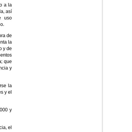
o a la
a, así
e uso
o.
ora de
nta la
o y de
ientos
a; que
ncia y
rse la
s y el
.000 y
ia, el