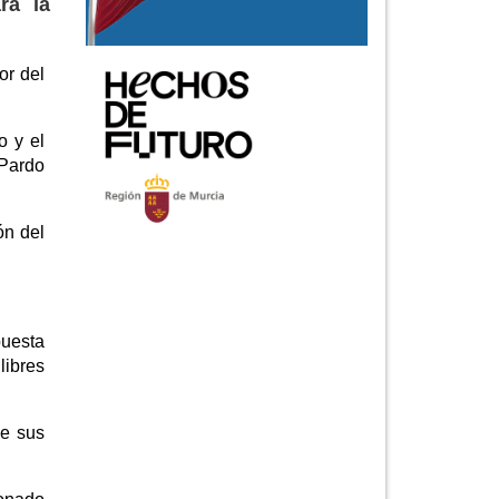
ra la
or del
o y el
 Pardo
ón del
puesta
libres
de sus