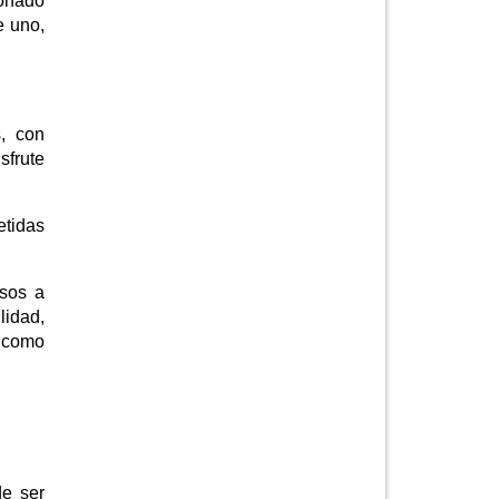
ionado
e uno,
s, con
sfrute
etidas
usos a
lidad,
o como
de ser