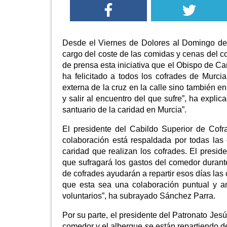
Desde el Viernes de Dolores al Domingo de 
cargo del coste de las comidas y cenas del
de prensa esta iniciativa que el Obispo de C
ha felicitado a todos los cofrades de Murci
externa de la cruz en la calle sino también e
y salir al encuentro del que sufre”, ha expl
santuario de la caridad en Murcia”.
El presidente del Cabildo Superior de Cof
colaboración está respaldada por todas las
caridad que realizan los cofrades. El presi
que sufragará los gastos del comedor duran
de cofrades ayudarán a repartir esos días la
que esta sea una colaboración puntual y a
voluntarios”, ha subrayado Sánchez Parra.
Por su parte, el presidente del Patronato J
comedor y el albergue se están repartiendo de