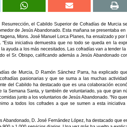
Resurrección, el Cabildo Superior de Cofradías de Murcia s
 comedor de Jesús Abandonado. Esta mañana se presentaba en
artagena, Mons. José Manuel Lorca Planes, ha ensalzado y por 
a. “Esta iniciativa demuestra que no todo se queda en la exp
n la ayuda a los más necesitados. Las cofradías van a tender l
icado el Sr. Obispo, calificando además a Jesús Abandonado co
radías de Murcia, D Ramón Sánchez Parra, ha explicado qu
 cofradías pasionarias y que se suma a las muchas activida
dente del Cabildo ha destacado que es una colaboración econ
te la Semana Santa, y también de voluntariado, ya que gran 
s comidas junto a los voluntarios de Jesús Abandonado. “No qu
nimo a todos los cofrades a que se sumen a esta iniciativ
esús Abandonado, D. José Fernández López, ha destacado que en
 900 a 1.000 servicios diarios. Una vez más ha vuelto a explic