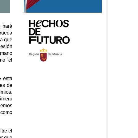
e hará
 rueda
la que
resión
a mano
mo “el
e esta
des de
ómica,
número
eremos
a como
tre el
ar que