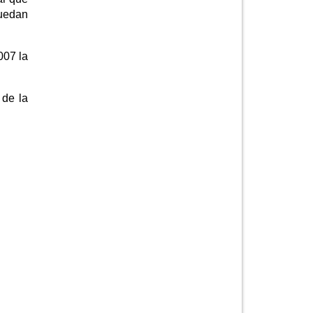
puedan
007 la
 de la