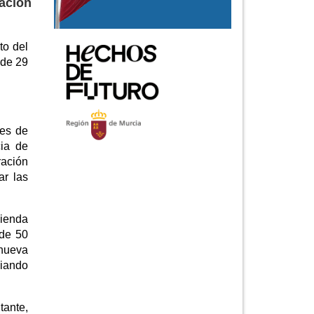
ación
to del
 de 29
nes de
cia de
ración
ar las
cienda
 de 50
 nueva
liando
tante,