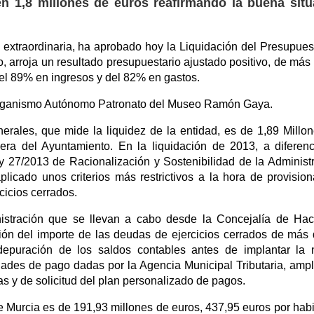
n 1,8 millones de euros reafirmando la buena situ
 extraordinaria, ha aprobado hoy la Liquidación del Presupues
, arroja un resultado presupuestario ajustado positivo, de más
del 89% en ingresos y del 82% en gastos.
 Organismo Autónomo Patronato del Museo Ramón Gaya.
rales, que mide la liquidez de la entidad, es de 1,89 Millo
iera del Ayuntamiento. En la liquidación de 2013, a diferen
ey 27/2013 de Racionalización y Sostenibilidad de la Administ
licado unos criterios más restrictivos a la hora de provision
cicios cerrados.
istración que se llevan a cabo desde la Concejalía de Ha
ión del importe de las deudas de ejercicios cerrados de más
 depuración de los saldos contables antes de implantar la
lidades de pago dadas por la Agencia Municipal Tributaria, amp
s y de solicitud del plan personalizado de pagos.
 Murcia es de 191,93 millones de euros, 437,95 euros por habi