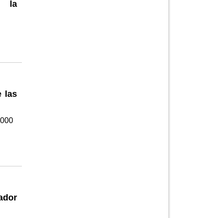
e la
 las
.000
ador