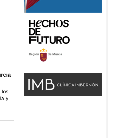
rcia
 los
ía y