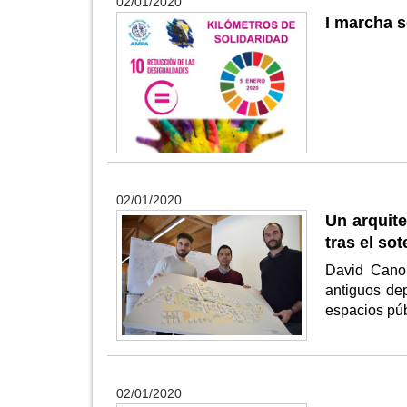
02/01/2020
I marcha s
02/01/2020
Un arquite
tras el so
David Cano 
antiguos dep
espacios púb
02/01/2020