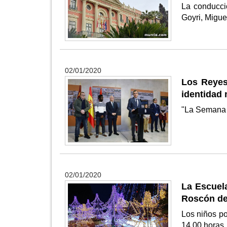
La conducció
Goyri, Migu
02/01/2020
Los Reyes
identidad
"La Semana S
02/01/2020
La Escuela
Roscón de
Los niños po
14.00 horas,