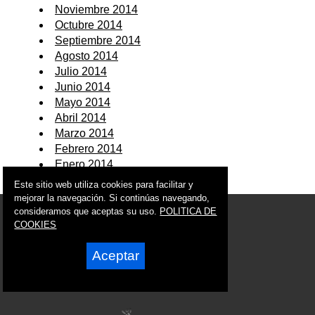
Noviembre 2014
Octubre 2014
Septiembre 2014
Agosto 2014
Julio 2014
Junio 2014
Mayo 2014
Abril 2014
Marzo 2014
Febrero 2014
Enero 2014
Este sitio web utiliza cookies para facilitar y
mejorar la navegación. Si continúas navegando,
consideramos que aceptas su uso.
POLITICA DE
© 2005 - 2026 Ciudad de Murcia
info@ciudaddemurcia.es
COOKIES
Síguenos en:
Aceptar