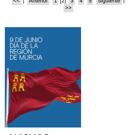
<<
|
Anterior
1
[2]
3
4
5
Siguiente
|
>>