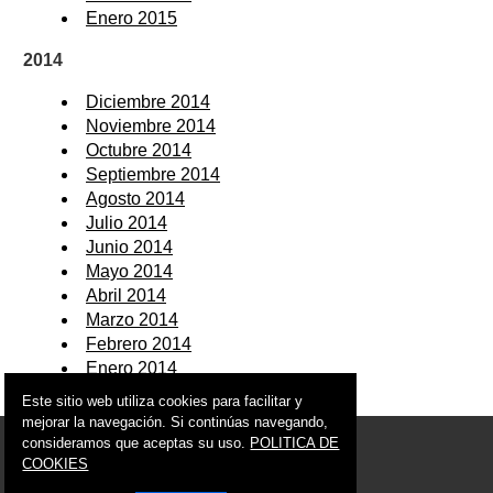
Enero 2015
2014
Diciembre 2014
Noviembre 2014
Octubre 2014
Septiembre 2014
Agosto 2014
Julio 2014
Junio 2014
Mayo 2014
Abril 2014
Marzo 2014
Febrero 2014
Enero 2014
Este sitio web utiliza cookies para facilitar y
mejorar la navegación. Si continúas navegando,
© 2005 - 2026 Ciudad de Murcia
consideramos que aceptas su uso.
POLITICA DE
info@ciudaddemurcia.es
COOKIES